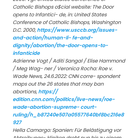
Catholic
Bishops
o$cial
website:
The
Door
opens to Infantici- de, in: United States
Conference of Catholic Bishops, Washington
D.C. 2000,
http
s://w
ww.u
sccb.org/issues-
and-action/human-li-
fe-and-
dignity/abortion/the-door-opens-to-
infanticide
Adrienne Vogt / Aditi Sangal / Elise Hammond
/ Meg Wag- ner / Veronica Rocha: Roe v.
Wade News, 24.6.2022: CNN corre- spondent
maps out the 26 states that may ban
abortions,
https://
edition.cnn.com/politics/live-news/roe-
wade-abortion-supreme- court-
ruling/h_b87240e507a05577640bf8bc216e8
927
Hella Camargo: Spanien: Für Belästigung vor
Abtreibungs-
kliniken droht nun bis zu einem