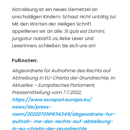
Abtreibung ist ein neues Gemetzel an
unschuldigen Kindern. Schaut nicht untätig zu!
Mit den Worten der Heiligen Schrift
appellieren wir an alle:
Si quis est Domini,
jungatur nobis
!13 Ja, liebe Leser und
Leserinnen, schließen Sie sich uns an!
Fußnoten:
Abgeordnete
für
Aufnahme
des
Rechts
auf
Abtreibung
in
EU-
Charta der Grundrechte, in:
Aktuelles
– Europäisches Parlament,
Pressemitteilung vom 7.7.2022,
http
s://w
ww
.eu
ro
parl.europa.eu/
news/de/press-
room/20220701IPR34349/abgeordnete-fur-
aufnah-
me-des-rechts-auf-abtreibung-
in-eu-charta-der-grundrechte