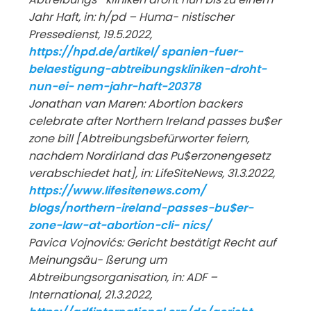
Jahr Haft, in: h/pd – Huma- nistischer
Pressedienst, 19.5.2022,
https://hpd.de/artikel/ spanien-fuer-
belaestigung-abtreibungskliniken-droht-
nun-ei- nem-jahr-haft-20378
Jonathan van Maren: Abortion backers
celebrate after Northern Ireland passes bu$er
zone bill [Abtreibungsbefürworter feiern,
nachdem Nordirland das Pu$erzonengesetz
verabschiedet hat], in: LifeSiteNews, 31.3.2022,
http
s://w
ww.l
ifesitenews.com/
blogs/northern-ireland-passes-bu$er-
zone-law-at-abortion-cli-
nics/
Pavica Vojnovićs: Gericht bestätigt Recht auf
Meinungsäu-
ßerung um
Abtreibungsorganisation, in: ADF –
International,
21.3.2022,