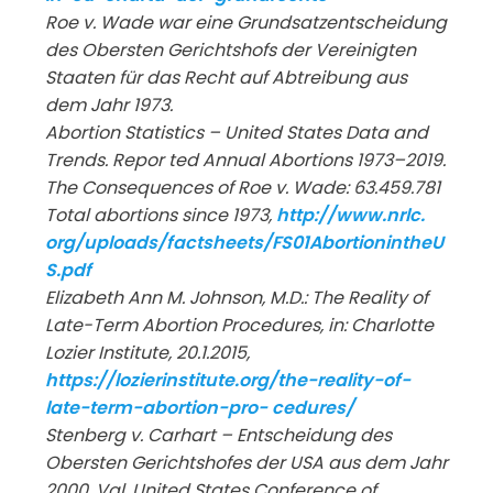
Roe v. Wade war eine Grundsatzentscheidung
des Obersten
Gerichtshofs
der
Vereinigten
Staaten für das Recht auf Abtreibung aus
dem Jahr 1973.
Abortion Statistics – United States Data and
Trends. Repor
ted
Annual
Abortions
1973–2019.
The Consequences of Roe v. Wade: 63.459.781
Total abortions since 1973,
http://www.nrlc.
org/uploads/factsheets/FS01AbortionintheU
S.pdf
Elizabeth Ann M. Johnson, M.D.: The Reality of
Late-Term
Abortion Procedures, in: Charlotte
Lozier Institute, 20.1.2015,
https://lozierinstitute.org/the-reality-of-
late-term-abortion-pro- cedures/
Stenberg v. Carhart – Entscheidung des
Obersten Gerichtshofes der USA aus dem Jahr
2000. Vgl. United States Conference
of